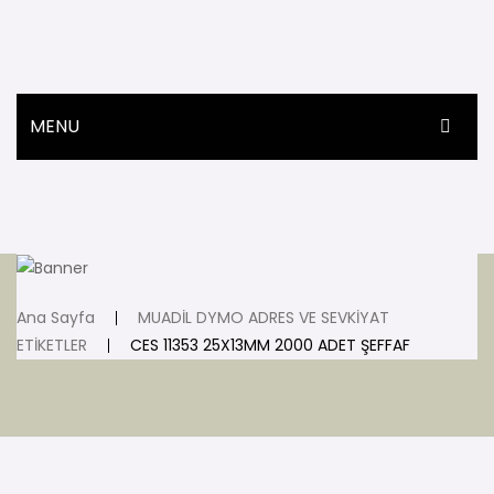
MENU
ANASAYFA
ÜRÜNLER
HAKKIMIZDA
Ana Sayfa
MUADİL DYMO ADRES VE SEVKİYAT
İLETIŞIM
ETİKETLER
CES 11353 25X13MM 2000 ADET ŞEFFAF