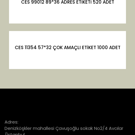
CES 99012 89*36 ADRES ETİKETİ 520 ADET
CES 11354 57*32 ÇOK AMAÇLI ETİKET 1000 ADET
Adres:
Denizköşkler mahallesi Çavuşoğlu sokak No2/4 Avcılar
/İstanbul