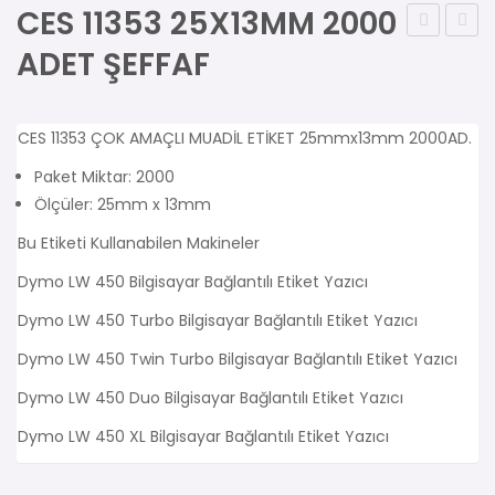
CES 11353 25X13MM 2000
11355
1003
ADET ŞEFFAF
19X51
LETR
500
MUADİ
CES 11353 ÇOK AMAÇLI MUADİL ETİKET 25mmx13mm 2000AD.
ADET
ETİKE
BEYAZ
Paket Miktar: 2000
Ölçüler: 25mm x 13mm
PLAST
Bu Etiketi Kullanabilen Makineler
Dymo LW 450 Bilgisayar Bağlantılı Etiket Yazıcı
Dymo LW 450 Turbo Bilgisayar Bağlantılı Etiket Yazıcı
Dymo LW 450 Twin Turbo Bilgisayar Bağlantılı Etiket Yazıcı
Dymo LW 450 Duo Bilgisayar Bağlantılı Etiket Yazıcı
Dymo LW 450 XL Bilgisayar Bağlantılı Etiket Yazıcı