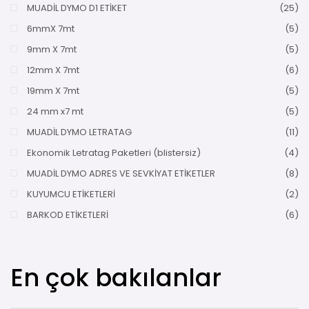
MUADİL DYMO D1 ETİKET
(25)
6mmX 7mt
(5)
9mm X 7mt
(5)
12mm X 7mt
(6)
19mm X 7mt
(5)
24 mm x7 mt
(5)
MUADİL DYMO LETRATAG
(11)
Ekonomik Letratag Paketleri (blistersiz)
(4)
MUADİL DYMO ADRES VE SEVKİYAT ETİKETLER
(8)
KUYUMCU ETİKETLERİ
(2)
BARKOD ETİKETLERİ
(6)
En çok bakılanlar